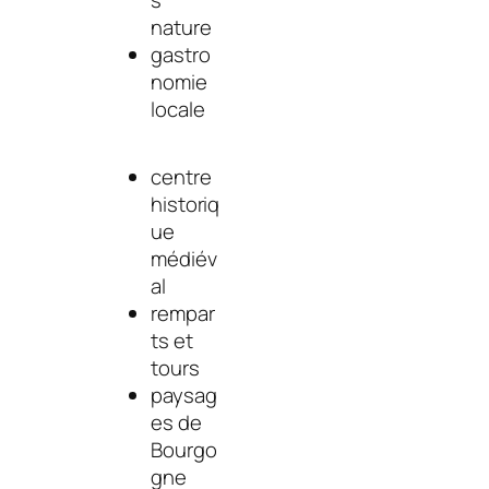
nature
gastro
nomie
locale
centre
historiq
ue
médiév
al
rempar
ts et
tours
paysag
es de
Bourgo
gne