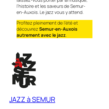
laissez-vous porter par la musique,
l’histoire et les saveurs de Semur-
en-Auxois. Le jazz vous y attend.
Profitez pleinement de l’été et
découvrez
Semur-en-Auxois
autrement avec le jazz
.
JAZZ à SEMUR